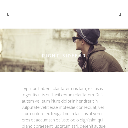
RIGHT SIDEBAR
Typi non habent claritatem insitam; est usus
legentis in iis qui facit eorum claritatem. Duis
autem vel eum iriure dolor in hendrerit in
vulputate velit esse molestie consequat, vel
illum dolore eu feugiat nulla facilisis at vero
eros et accumsan et iusto odio dignissim qui
blandit praesent luptatum zzril delenit augue