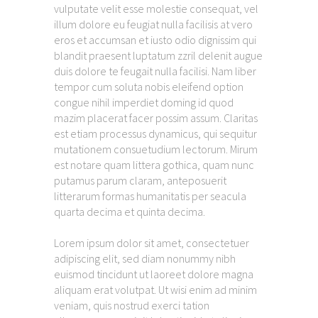
vulputate velit esse molestie consequat, vel
illum dolore eu feugiat nulla facilisis at vero
eros et accumsan et iusto odio dignissim qui
blandit praesent luptatum zzril delenit augue
duis dolore te feugait nulla facilisi. Nam liber
tempor cum soluta nobis eleifend option
congue nihil imperdiet doming id quod
mazim placerat facer possim assum. Claritas
est etiam processus dynamicus, qui sequitur
mutationem consuetudium lectorum. Mirum
est notare quam littera gothica, quam nunc
putamus parum claram, anteposuerit
litterarum formas humanitatis per seacula
quarta decima et quinta decima.
Lorem ipsum dolor sit amet, consectetuer
adipiscing elit, sed diam nonummy nibh
euismod tincidunt ut laoreet dolore magna
aliquam erat volutpat. Ut wisi enim ad minim
veniam, quis nostrud exerci tation