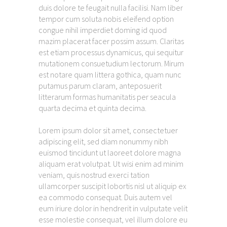
duis dolore te feugait nulla facilisi. Nam liber
tempor cum soluta nobis eleifend option
congue nihil imperdiet doming id quod
mazim placerat facer possim assum. Claritas
est etiam processus dynamicus, qui sequitur
mutationem consuetudium lectorum. Mirum
est notare quam littera gothica, quam nunc
putamus parum claram, anteposuerit
litterarum formas humanitatis per seacula
quarta decima et quinta decima.
Lorem ipsum dolor sit amet, consectetuer
adipiscing elit, sed diam nonummy nibh
euismod tincidunt ut laoreet dolore magna
aliquam erat volutpat. Ut wisi enim ad minim
veniam, quis nostrud exerci tation
ullamcorper suscipit lobortis nisl ut aliquip ex
ea commodo consequat. Duis autem vel
eum iriure dolor in hendrerit in vulputate velit
esse molestie consequat, vel illum dolore eu