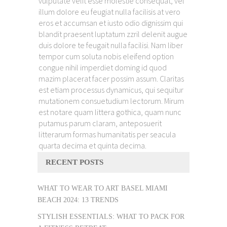
vulputate velit esse molestie consequat, vel
illum dolore eu feugiat nulla facilisis at vero
eros et accumsan et iusto odio dignissim qui
blandit praesent luptatum zzril delenit augue
duis dolore te feugait nulla facilisi. Nam liber
tempor cum soluta nobis eleifend option
congue nihil imperdiet doming id quod
mazim placerat facer possim assum. Claritas
est etiam processus dynamicus, qui sequitur
mutationem consuetudium lectorum. Mirum
est notare quam littera gothica, quam nunc
putamus parum claram, anteposuerit
litterarum formas humanitatis per seacula
quarta decima et quinta decima.
RECENT POSTS
WHAT TO WEAR TO ART BASEL MIAMI
BEACH 2024: 13 TRENDS
STYLISH ESSENTIALS: WHAT TO PACK FOR