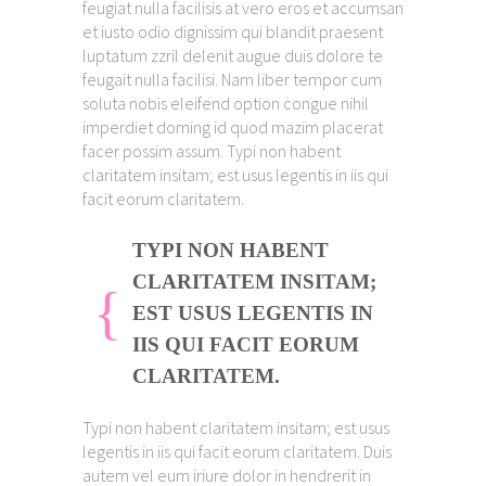
feugiat nulla facilisis at vero eros et accumsan
et iusto odio dignissim qui blandit praesent
luptatum zzril delenit augue duis dolore te
feugait nulla facilisi. Nam liber tempor cum
soluta nobis eleifend option congue nihil
imperdiet doming id quod mazim placerat
facer possim assum. Typi non habent
claritatem insitam; est usus legentis in iis qui
facit eorum claritatem.
TYPI NON HABENT
CLARITATEM INSITAM;
EST USUS LEGENTIS IN
IIS QUI FACIT EORUM
CLARITATEM.
Typi non habent claritatem insitam; est usus
legentis in iis qui facit eorum claritatem. Duis
autem vel eum iriure dolor in hendrerit in