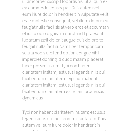
ullamcorper suscipit lobortis nisl ut aliquip ex
ea commodo consequat. Duis autem vel
eum iriure dolor in hendrerit in vulputate velit
esse molestie consequat, vel illum dolore eu
feugiat nulla facilisis at vero eros et accumsan
et iusto odio dignissim qui blandit praesent
luptatum zzril delenit augue duis dolore te
feugait nulla facilisi. Nam liber tempor cum
soluta nobis eleifend option congue nihil
imperdiet doming id quod mazim placerat
facer possim assum. Typi non habent
claritatem insitam; est usus legentis in iis qui
facit eorum claritatem. Typi non habent
claritatem insitam; est usus legentis in iis qui
facit eorum claritatem est etiam processus
dynamicus.
Typi non habent claritatem insitam; est usus
legentis in iis qui facit eorum claritatem. Duis
autem vel eum iriure dolor in hendrerit in