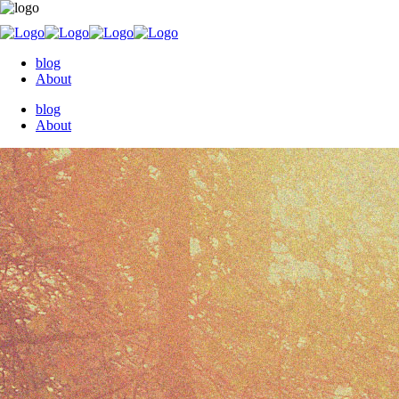
blog
About
blog
About